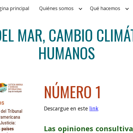
ina principal
Quiénes somos
Qué hacemos
ip to main content
Skip to navigat
DEL MAR, CAMBIO CLIMÁ
HUMANOS
NÚMERO 1
Descargue en este
link
Las opiniones consultiva